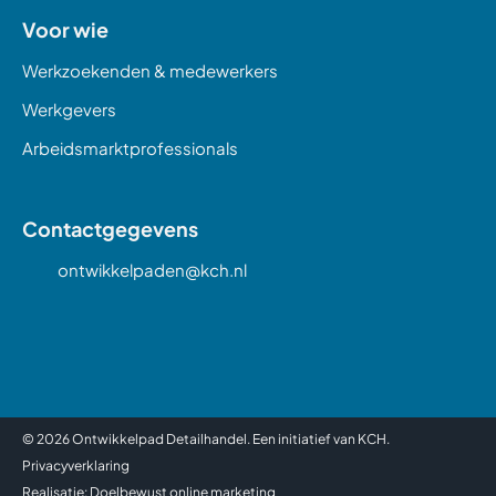
Voor wie
Werkzoekenden & medewerkers
Werkgevers
Arbeidsmarktprofessionals
Contactgegevens
ontwikkelpaden@kch.nl
© 2026
Ontwikkelpad Detailhandel. Een initiatief van KCH.
Privacyverklaring
Realisatie:
Doelbewust online marketing