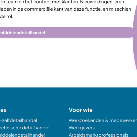
mijn team en het contact met klanten. Nieuwe dingen leren
diepen in de commerciële kant van deze functie, en misschien
e rol.
middelendetailhandel
hes
Voor wie
-zelfdetailhandel
Werkzoekenden & medewerker
echnische detailhandel
Werkgevers
iddelendetailhandel
Arbeidsmarktprofessionals