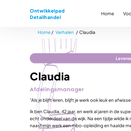
Ontwikkelpad
Home
Voo
Detailhandel
Home
Verhalen
Claudia
Levens
Claudia
Afdelingsmanager
“Als je blijft leren, blijft je werk ook leuk en afwiss
Ik ben Claudia, 42 jaar, en werk al jaren in de sup
echt onderdeel van de wijk. Na een tijdje wilde ik
naast mijn werk een mbo-opleiding en haalde met