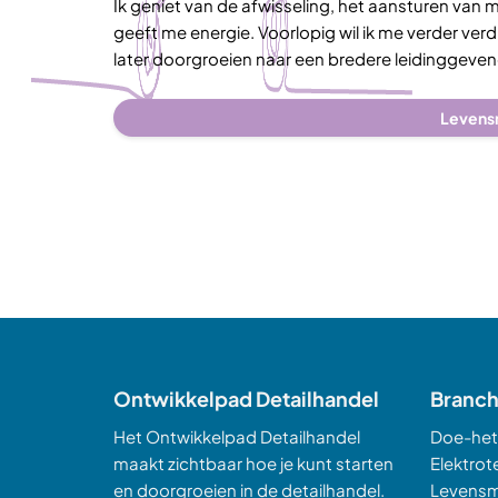
Ik geniet van de afwisseling, het aansturen van 
geeft me energie. Voorlopig wil ik me verder ver
later doorgroeien naar een bredere leidinggevend
Levens
Ontwikkelpad Detailhandel
Branc
Het Ontwikkelpad Detailhandel
Doe-het
maakt zichtbaar hoe je kunt starten
Elektrot
en doorgroeien in de detailhandel.
Levensm